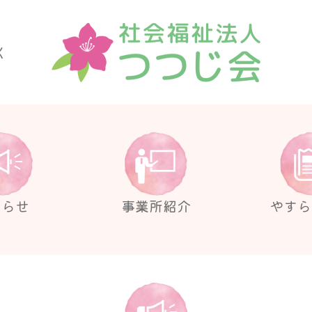
く
しらせ
事業所紹介
やすら