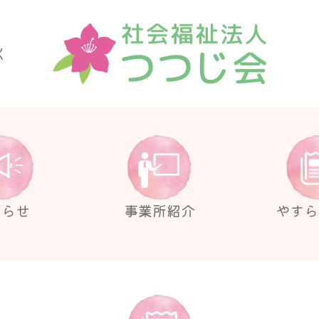
く
しらせ
事業所紹介
やすら